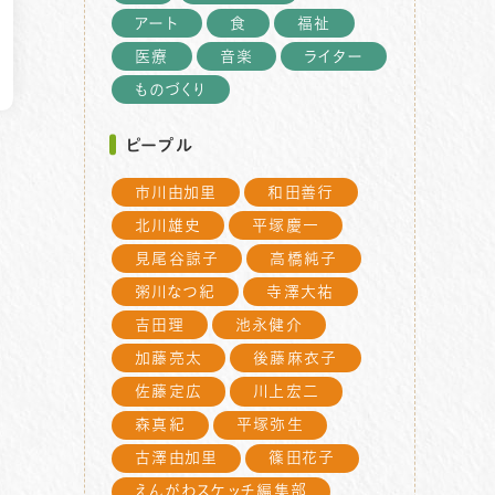
アート
食
福祉
医療
音楽
ライター
ものづくり
ピープル
市川由加里
和田善行
北川雄史
平塚慶一
見尾谷諒子
高橋純子
粥川なつ紀
寺澤大祐
吉田理
池永健介
加藤亮太
後藤麻衣子
佐藤定広
川上宏二
森真紀
平塚弥生
古澤由加里
篠田花子
えんがわスケッチ編集部