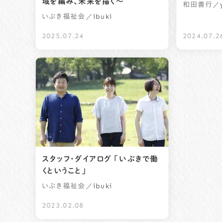
域を編み、未来を描く～
／y
和田善行
／ibuki
いぶき福祉会
2025.07.24
2024.07.2
スタッフ・ダイアログ 「いぶきで働
くということ」
／ibuki
いぶき福祉会
2023.02.08