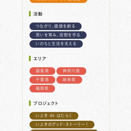
活動
つながり、価値を創る
思いを育み、役割を作る
いのちと生活を支える
エリア
福島県
神奈川県
千葉県
岐阜県
福岡県
プロジェクト
いぶき de はたらく
いぶきのグッド・ストーリー！