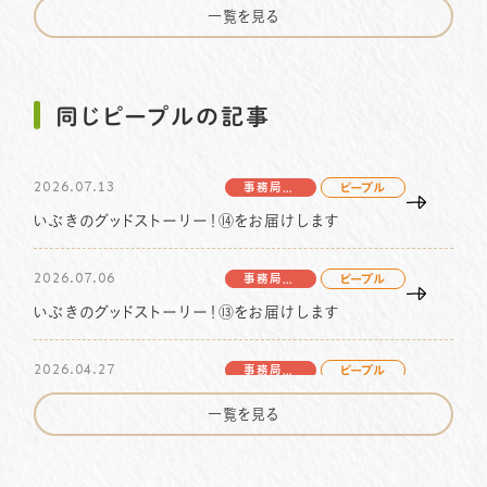
篠田花子さんの物語 vol.3をお届けします
一覧を見る
2026.04.20
ピープル
いぶきのグッドストーリー！⑫をお届けします
同じピープルの記事
2026.04.13
事務局より
ピープル
2026.07.13
いぶきのグッドストーリー！⑪をお届けします
事務局より
ピープル
いぶきのグッドストーリー！⑭をお届けします
2026.01.06
事務局より
ピープル
2026.07.06
北川コラム vol.7 をお届けします
事務局より
ピープル
いぶきのグッドストーリー！⑬をお届けします
2025.10.09
事務局より
ピープル
2026.04.27
地域を編み、未来を描く～ソーシャル・キャピタルの物
事務局より
ピープル
語〜interview vol.3をお届けします
篠田花子さんの物語 vol.3をお届けします
一覧を見る
2025.09.26
事務局より
ピープル
2026.04.13
事務局より
ピープル
いぶきのグッドストーリー！⑩をお届けします