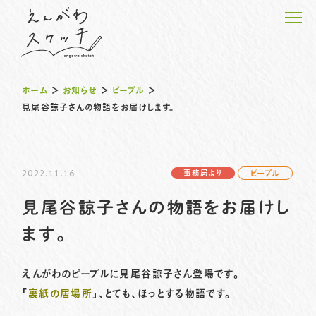
ホーム
＞
お知らせ
＞
ピープル
＞
見尾谷諒子さんの物語をお届けします。
ホーム
2022.11.16
事務局より
ピープル
えんがわピープルの物語
見尾谷諒子さんの物語をお届けし
えんがわのプロジェクト
ます。
えんがわスケッチのこと
えんがわのピープルに見尾谷諒子さん登場です。
「
裏紙の居場所
」、とても、ほっとする物語です。
お知らせ