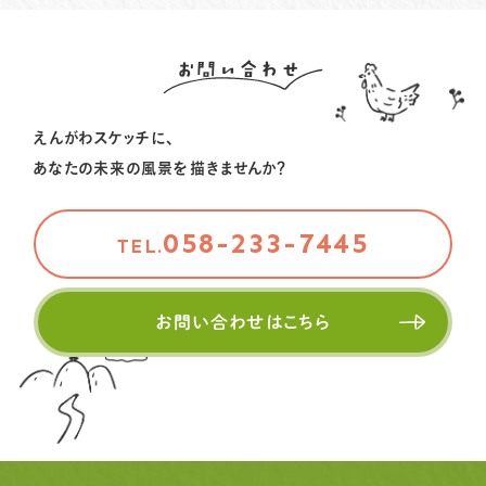
いぶきのグッドストーリー！⑪をお届けします
2025.09.20
事務局より
ピープル
2026.01.06
お問い合わせ
事務局より
ピープル
いぶきのグッドストーリー！⑨をお届けします
北川コラム vol.7 をお届けします
えんがわスケッチに、
2025.07.14
事務局より
ピープル
2025.10.09
事務局より
ピープル
あなたの未来の風景を描きませんか？
市川由加里さんの物語 vol.3 を公開しました
地域を編み、未来を描く～ソーシャル・キャピタルの物
語〜interview vol.3をお届けします
058-233-7445
TEL.
2025.09.26
事務局より
ピープル
いぶきのグッドストーリー！⑩をお届けします
お問い合わせはこちら
2025.09.20
事務局より
ピープル
いぶきのグッドストーリー！⑨をお届けします
2025.07.14
事務局より
ピープル