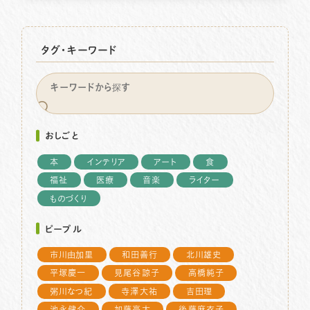
タグ・キーワード
おしごと
本
インテリア
アート
食
福祉
医療
音楽
ライター
ものづくり
ピープル
市川由加里
和田善行
北川雄史
平塚慶一
見尾谷諒子
高橋純子
粥川なつ紀
寺澤大祐
吉田理
池永健介
加藤亮太
後藤麻衣子