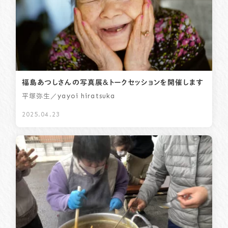
プライバシーポリシー
サイトマップ
058-233-7445
TEL.
福島あつしさんの写真展＆トークセッションを開催します
／yayoi hiratsuka
平塚弥生
お問い合わせはこちら
2025.04.23