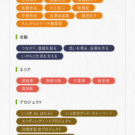
佐藤定広
川上宏二
森真紀
平塚弥生
古澤由加里
篠田花子
えんがわスケッチ編集部
活動
つながり、価値を創る
思いを育み、役割を作る
いのちと生活を支える
エリア
福島県
神奈川県
千葉県
岐阜県
福岡県
プロジェクト
いぶき de はたらく
いぶきのグッド・ストーリー！
エンディングノートプロジェクト
30周年記念プロジェクト