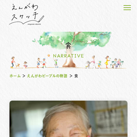
食
NARRATIVE
ホーム
ホーム
＞
えんがわピープルの物語
＞
食
えんがわピープルの物語
えんがわのプロジェクト
えんがわスケッチのこと
お知らせ