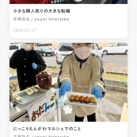
小さな隣人祭りの大きな転機
／yayoi hiratsuka
平塚弥生
2023.12.17
にっこりえんがわマルシェでのこと
／yayoi hiratsuka
平塚弥生