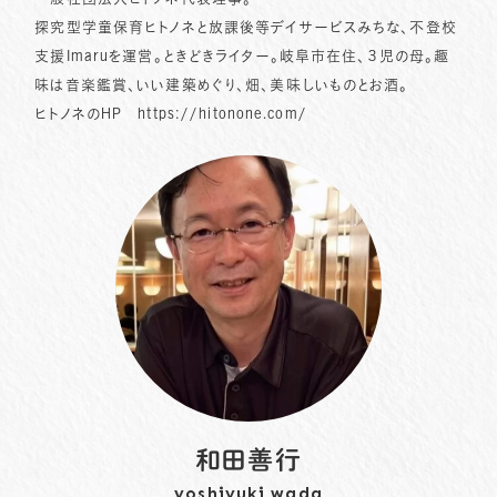
探究型学童保育ヒトノネと放課後等デイサービスみちな、不登校
支援Imaruを運営。ときどきライター。岐阜市在住、３児の母。趣
味は音楽鑑賞、いい建築めぐり、畑、美味しいものとお酒。
ヒトノネのHP
https://hitonone.com/
和田善行
yoshiyuki wada