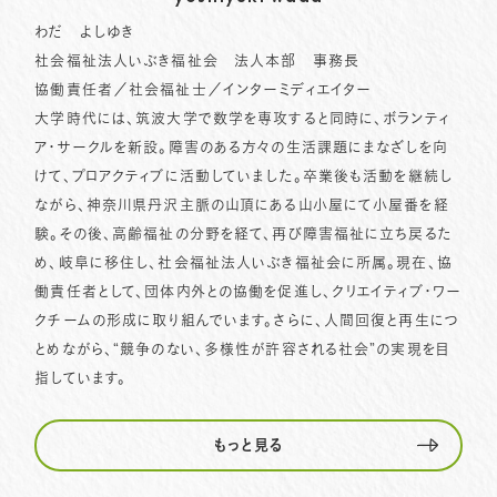
わだ よしゆき
社会福祉法人いぶき福祉会 法人本部 事務長
協働責任者／社会福祉士／インターミディエイター
大学時代には、筑波大学で数学を専攻すると同時に、ボランティ
ア・サークルを新設。障害のある方々の生活課題にまなざしを向
けて、プロアクティブに活動していました。卒業後も活動を継続し
ながら、神奈川県丹沢主脈の山頂にある山小屋にて小屋番を経
験。その後、高齢福祉の分野を経て、再び障害福祉に立ち戻るた
め、岐阜に移住し、社会福祉法人いぶき福祉会に所属。現在、協
働責任者として、団体内外との協働を促進し、クリエイティブ・ワー
クチームの形成に取り組んでいます。さらに、人間回復と再生につ
とめながら、“競争のない、多様性が許容される社会”の実現を目
指しています。
もっと見る