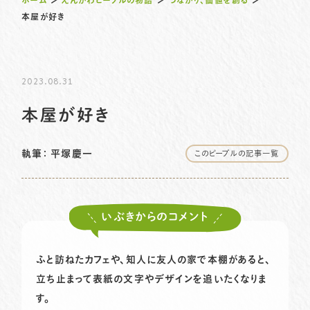
ホーム
＞
えんがわピープルの物語
＞
つながり、価値を創る
＞
本屋が好き
プライバシーポリシー
サイトマップ
2023.08.31
058-233-7445
TEL.
本屋が好き
お問い合わせはこちら
執筆：
平塚慶一
このピープルの記事一覧
いぶきからのコメント
ふと訪ねたカフェや、知人に友人の家で本棚があると、
立ち止まって表紙の文字やデザインを追いたくなりま
す。