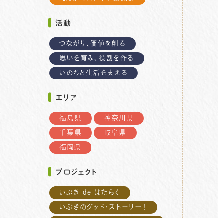
活動
つながり、価値を創る
思いを育み、役割を作る
いのちと生活を支える
エリア
福島県
神奈川県
千葉県
岐阜県
福岡県
プロジェクト
いぶき de はたらく
いぶきのグッド・ストーリー！