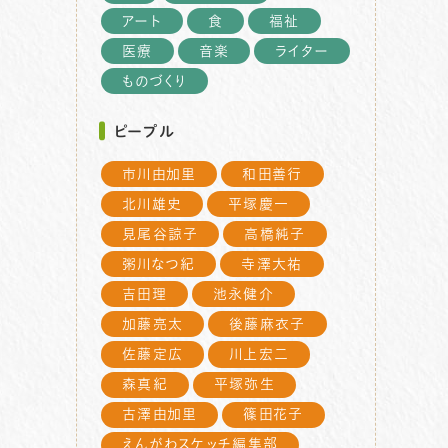
アート
食
福祉
医療
音楽
ライター
ものづくり
ピープル
市川由加里
和田善行
北川雄史
平塚慶一
見尾谷諒子
高橋純子
粥川なつ紀
寺澤大祐
吉田理
池永健介
加藤亮太
後藤麻衣子
佐藤定広
川上宏二
森真紀
平塚弥生
古澤由加里
篠田花子
えんがわスケッチ編集部