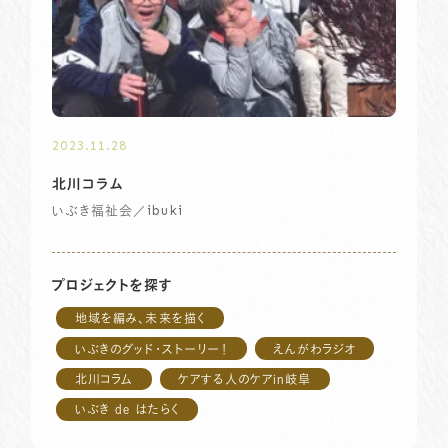
2023.11.28
北川コラム
／ibuki
いぶき福祉会
プロジェクトを探す
地域を編み、未来を描く
いぶきのグッド・ストーリー！
えんがわラジオ
北川コラム
ケアする人のケアin岐阜
いぶき de はたらく