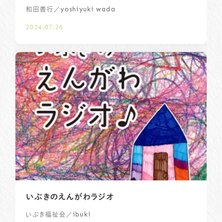
／yoshiyuki wada
和田善行
2024.07.26
いぶきのえんがわラジオ
／ibuki
いぶき福祉会