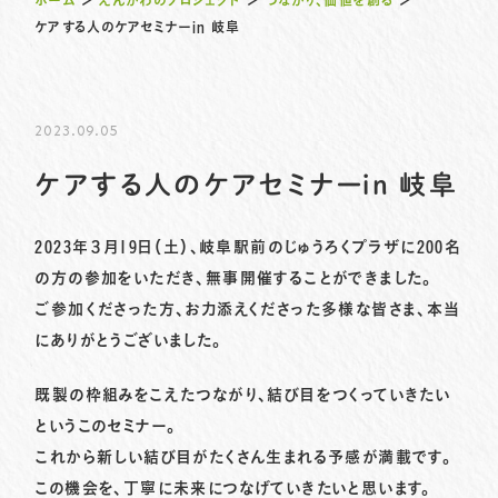
ホーム
＞
えんがわのプロジェクト
＞
つながり、価値を創る
＞
ケアする人のケアセミナーin 岐阜
プライバシーポリシー
サイトマップ
2023.09.05
058-233-7445
TEL.
ケアする人のケアセミナーin 岐阜
お問い合わせはこちら
2023年３月19日（土）、岐阜駅前のじゅうろくプラザに200名
の方の参加をいただき、無事開催することができました。
ご参加くださった方、お力添えくださった多様な皆さま、本当
にありがとうございました。
既製の枠組みをこえたつながり、結び目をつくっていきたい
というこのセミナー。
これから新しい結び目がたくさん生まれる予感が満載です。
この機会を、丁寧に未来につなげていきたいと思います。