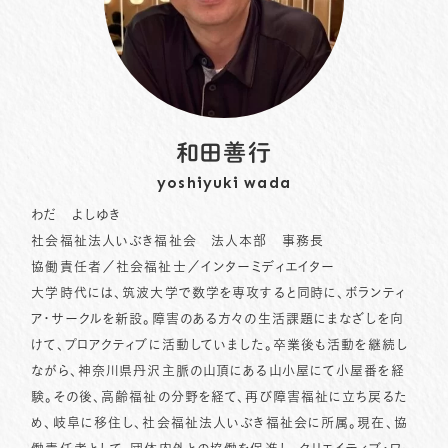
和田善行
yoshiyuki wada
わだ よしゆき
社会福祉法人いぶき福祉会 法人本部 事務長
協働責任者／社会福祉士／インターミディエイター
大学時代には、筑波大学で数学を専攻すると同時に、ボランティ
ア・サークルを新設。障害のある方々の生活課題にまなざしを向
けて、プロアクティブに活動していました。卒業後も活動を継続し
ながら、神奈川県丹沢主脈の山頂にある山小屋にて小屋番を経
験。その後、高齢福祉の分野を経て、再び障害福祉に立ち戻るた
め、岐阜に移住し、社会福祉法人いぶき福祉会に所属。現在、協