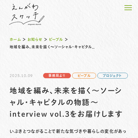
ホーム
＞
お知らせ
＞
ピープル
＞
地域を編み、未来を描く～ソーシャル・キャピタルの物語〜interview vol.3をお届けします
ホーム
2025.10.09
事務局より
ピープル
プロジェクト
えんがわピープルの物語
地域を編み、未来を描く～ソーシ
えんがわのプロジェクト
ャル・キャピタルの物語〜
interview vol.3をお届けします
えんがわスケッチのこと
お知らせ
いぶきとつながることで新たな気づきや暮らしの変化があっ