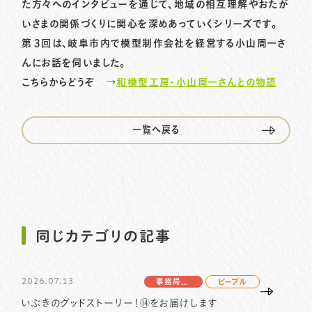
た方々へのインタビューを通じて、地域の相互理解やおたが
いさまの関係づくりに関心を深めあっていくシリーズです。
第３回は、岐阜市内で模型制作会社を経営する小山周一さ
プライバシーポリシー
サイトマップ
んにお話を伺いました。
058-233-7445
こちらからどうぞ →
和模型工房・小山周一さんとの物語
TEL.
一覧へ戻る
お問い合わせはこちら
同じカテゴリの記事
2026.07.13
事務局より
ピープル
いぶきのグッドストーリー！⑭をお届けします