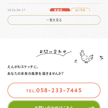
2025.09.26
事務局より
ピープル
2026.04.27
いぶきのグッドストーリー！⑩をお届けします
事務局より
ピープル
篠田花子さんの物語 vol.3をお届けします
一覧を見る
2025.09.20
事務局より
ピープル
2026.04.13
いぶきのグッドストーリー！⑨をお届けします
事務局より
ピープル
いぶきのグッドストーリー！⑪をお届けします
2025.07.14
事務局より
ピープル
2026.01.06
お問い合わせ
市川由加里さんの物語 vol.3 を公開しました
事務局より
ピープル
北川コラム vol.7 をお届けします
2025.06.16
事務局より
ピープル
えんがわスケッチに、
2025.09.26
市川由加里さんの物語 vol.2 を公開しました
事務局より
ピープル
あなたの未来の風景を描きませんか？
いぶきのグッドストーリー！⑩をお届けします
058-233-7445
TEL.
2025.09.20
事務局より
ピープル
いぶきのグッドストーリー！⑨をお届けします
お問い合わせはこちら