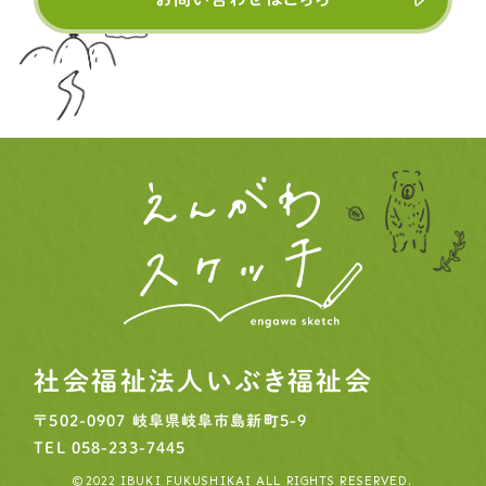
2025.07.14
事務局より
ピープル
市川由加里さんの物語 vol.3 を公開しました
2025.06.16
事務局より
ピープル
市川由加里さんの物語 vol.2 を公開しました
2025.05.19
事務局より
ピープル
いぶきのグッドストーリー！⑧をお届けします
社会福祉法人いぶき福祉会
〒502-0907
岐阜県岐阜市島新町5-9
TEL
058-233-7445
©2022 IBUKI FUKUSHIKAI ALL RIGHTS RESERVED.