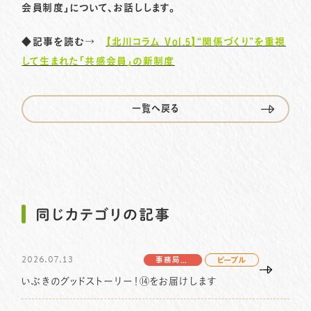
会員制度」について、お話しします。
◆記事を読む→
【北川コラム Vol.5】“関係づくり”を重視
プライバシーポリシー
サイトマップ
して生まれた「共感会員」の新制度
058-233-7445
TEL.
一覧へ戻る
お問い合わせはこちら
同じカテゴリの記事
2026.07.13
事務局より
ピープル
いぶきのグッドストーリー！⑭をお届けします