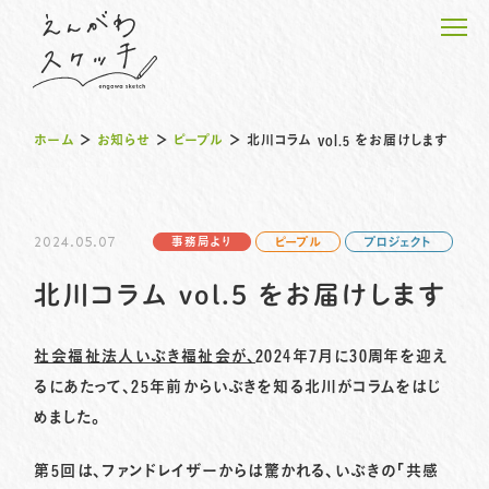
ホーム
＞
お知らせ
＞
ピープル
＞
北川コラム vol.5 をお届けします
2024.05.07
事務局より
ピープル
プロジェクト
ホーム
北川コラム vol.5 をお届けします
えんがわピープルの物語
えんがわのプロジェクト
社会福祉法人いぶき福祉会が、
2024年7月に30周年を迎え
るにあたって、25年前からいぶきを知る北川がコラムをはじ
えんがわスケッチのこと
めました。
お知らせ
第5回は、ファンドレイザーからは驚かれる、いぶきの「共感