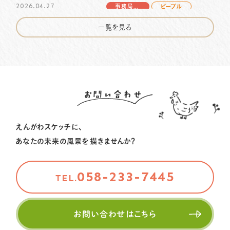
2026.04.27
地域を編み、未来を描く～ソーシャル・キャピタルの物
事務局より
ピープル
語〜interview vol.3をお届けします
篠田花子さんの物語 vol.3をお届けします
一覧を見る
2025.09.26
事務局より
ピープル
2026.04.13
事務局より
ピープル
いぶきのグッドストーリー！⑩をお届けします
いぶきのグッドストーリー！⑪をお届けします
2025.09.20
事務局より
ピープル
2026.01.06
お問い合わせ
事務局より
ピープル
いぶきのグッドストーリー！⑨をお届けします
北川コラム vol.7 をお届けします
えんがわスケッチに、
2025.07.14
事務局より
ピープル
2025.10.09
事務局より
ピープル
あなたの未来の風景を描きませんか？
市川由加里さんの物語 vol.3 を公開しました
地域を編み、未来を描く～ソーシャル・キャピタルの物
語〜interview vol.3をお届けします
058-233-7445
TEL.
2025.09.26
事務局より
ピープル
いぶきのグッドストーリー！⑩をお届けします
お問い合わせはこちら