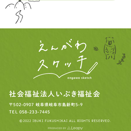
2025.09.20
事務局より
ピープル
いぶきのグッドストーリー！⑨をお届けします
2025.07.14
事務局より
ピープル
市川由加里さんの物語 vol.3 を公開しました
2025.06.16
事務局より
ピープル
市川由加里さんの物語 vol.2 を公開しました
社会福祉法人いぶき福祉会
〒502-0907
岐阜県岐阜市島新町5-9
TEL
058-233-7445
©2022 IBUKI FUKUSHIKAI ALL RIGHTS RESERVED.