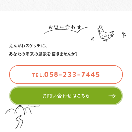
2026.04.13
事務局より
ピープル
いぶきのグッドストーリー！⑩をお届けします
いぶきのグッドストーリー！⑪をお届けします
2025.09.20
事務局より
ピープル
2026.01.06
お問い合わせ
事務局より
ピープル
いぶきのグッドストーリー！⑨をお届けします
北川コラム vol.7 をお届けします
えんがわスケッチに、
2025.07.14
事務局より
ピープル
2025.10.09
事務局より
ピープル
あなたの未来の風景を描きませんか？
市川由加里さんの物語 vol.3 を公開しました
地域を編み、未来を描く～ソーシャル・キャピタルの物
語〜interview vol.3をお届けします
058-233-7445
TEL.
2025.09.26
事務局より
ピープル
いぶきのグッドストーリー！⑩をお届けします
お問い合わせはこちら
2025.09.20
事務局より
ピープル
いぶきのグッドストーリー！⑨をお届けします
2025.07.14
事務局より
ピープル