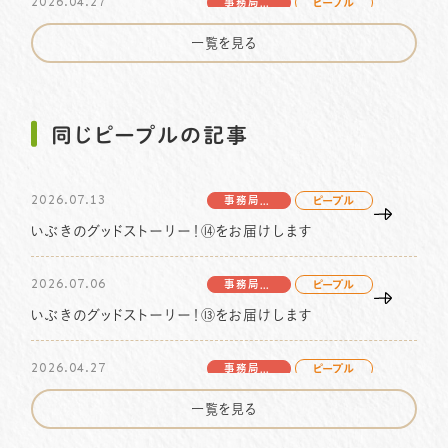
2026.04.27
事務局より
ピープル
篠田花子さんの物語 vol.3をお届けします
一覧を見る
2026.04.20
ピープル
いぶきのグッドストーリー！⑫をお届けします
同じピープルの記事
2026.04.13
事務局より
ピープル
2026.07.13
いぶきのグッドストーリー！⑪をお届けします
事務局より
ピープル
いぶきのグッドストーリー！⑭をお届けします
2026.01.06
事務局より
ピープル
2026.07.06
北川コラム vol.7 をお届けします
事務局より
ピープル
いぶきのグッドストーリー！⑬をお届けします
2025.10.09
事務局より
ピープル
2026.04.27
地域を編み、未来を描く～ソーシャル・キャピタルの物
事務局より
ピープル
語〜interview vol.3をお届けします
篠田花子さんの物語 vol.3をお届けします
一覧を見る
2025.09.26
事務局より
ピープル