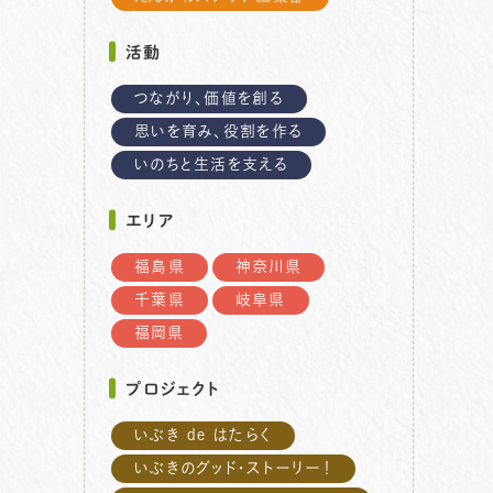
活動
つながり、価値を創る
思いを育み、役割を作る
いのちと生活を支える
エリア
福島県
神奈川県
千葉県
岐阜県
福岡県
プロジェクト
いぶき de はたらく
いぶきのグッド・ストーリー！