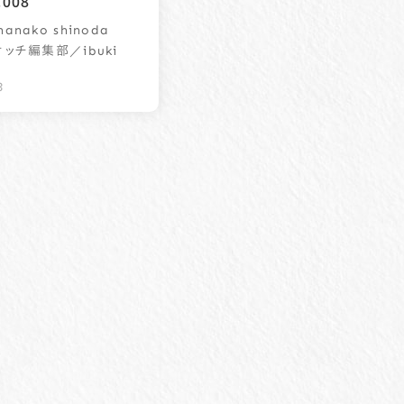
.008
anako shinoda
／ibuki
ケッチ編集部
3