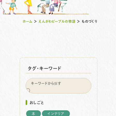
ホーム
＞
えんがわピープルの物語
＞
ものづくり
タグ・キーワード
おしごと
本
インテリア