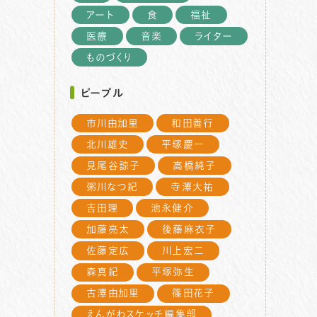
アート
食
福祉
医療
音楽
ライター
ものづくり
ピープル
市川由加里
和田善行
北川雄史
平塚慶一
見尾谷諒子
高橋純子
粥川なつ紀
寺澤大祐
吉田理
池永健介
加藤亮太
後藤麻衣子
佐藤定広
川上宏二
森真紀
平塚弥生
古澤由加里
篠田花子
えんがわスケッチ編集部