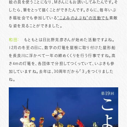
絵の具を使うことになり、Mさんにもお誘いしてみたんです。そ
したら、筆をとって描くことができたんです。さらに、毎年いぶ
き福祉会でも参加している
“こよみのよぶね”の活動でも
素敵
な姿を見ることができました。
和田：
もともとは日比野克彦さんが始めた活動ですよね。
12月の冬至の日に、数字の灯篭を屋根に取り付けた屋形船
を長良川に浮かべて一年の締めくくりを行う行事ですね。高
さ4mの灯篭を、各団体で分担してつくっていて、いぶきも参
加していますね。去年は、30周年だから「３」をつくりました
ね。