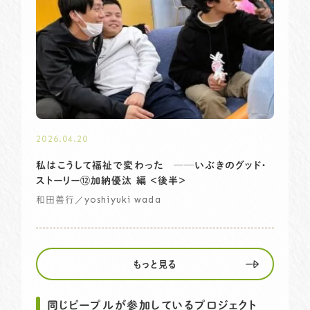
2026.04.20
私はこうして福祉で変わった ──いぶきのグッド・
ストーリー⑫加納優汰 編 ＜後半＞
／yoshiyuki wada
和田善行
もっと見る
同じピープルが参加しているプロジェクト