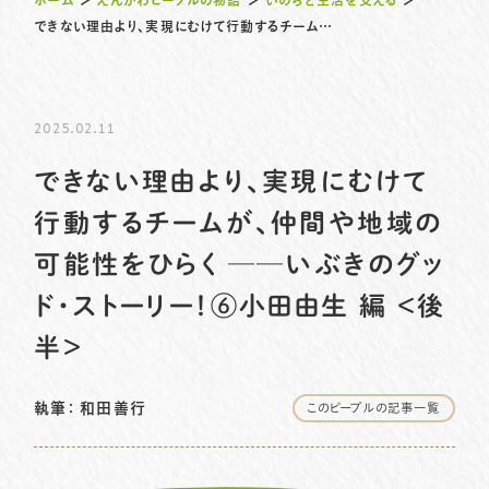
ホーム
＞
えんがわピープルの物語
＞
いのちと生活を支える
＞
できない理由より、実現にむけて行動するチームが、仲間や地域の可能性をひらく ──いぶきのグッド・ストーリー！⑥小田由生 編 ＜後半＞
プライバシーポリシー
サイトマップ
2025.02.11
058-233-7445
TEL.
できない理由より、実現にむけて
お問い合わせはこちら
行動するチームが、仲間や地域の
可能性をひらく ──いぶきのグッ
ド・ストーリー！⑥小田由生 編 ＜後
半＞
執筆：
和田善行
このピープルの記事一覧