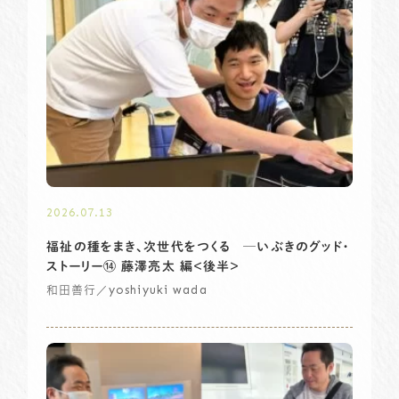
2026.07.13
福祉の種をまき、次世代をつくる ─いぶきのグッド・
ストーリー⑭ 藤澤亮太 編＜後半＞
／yoshiyuki wada
和田善行