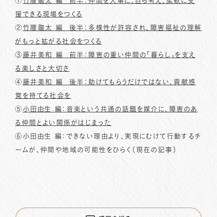
①
竹腰龍太
編
前半：仲間を大事に、自ら考え、柔軟に支
援できる現場をつくる
②
竹腰龍太
編
後半：多様性が許容され、障害福祉の理解
がもっと拡がる社会をつくる
③
藤井美和
編
前半：障害の重い仲間の「暮らし」を支え
る楽しさと大切さ
④
藤井美和
編
後半：助けてもらうだけではない、貢献感
覚を持てる社会を
⑤
小田由生
編：音楽という共通の話題を媒介に、障害のあ
る仲間とよい関係がはじまった
⑥
小田由生
編：
できない理由より、実現にむけて行動するチ
ームが、仲間や地域の可能性をひらく
（現在の記事）