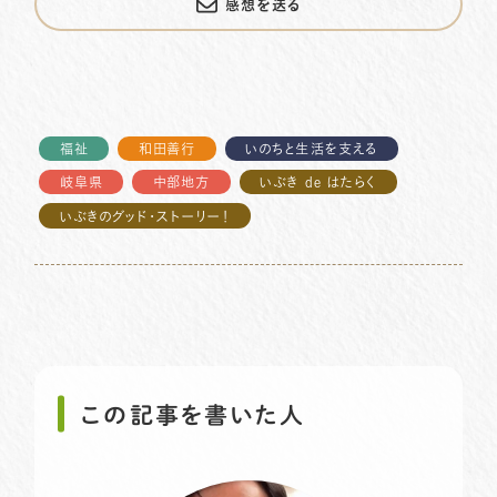
感想を送る
福祉
和田善行
いのちと生活を支える
岐阜県
中部地方
いぶき de はたらく
いぶきのグッド・ストーリー！
この記事を書いた人