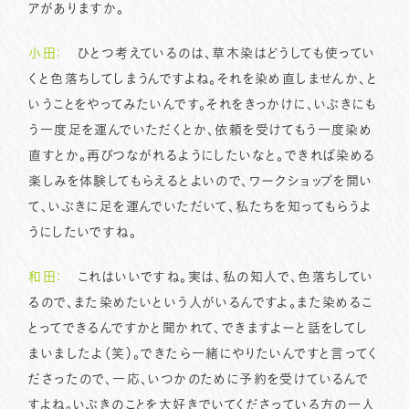
アがありますか。
小田：
ひとつ考えているのは、草木染はどうしても使ってい
くと色落ちしてしまうんですよね。それを染め直しませんか、と
いうことをやってみたいんです。それをきっかけに、いぶきにも
う一度足を運んでいただくとか、依頼を受けてもう一度染め
直すとか。再びつながれるようにしたいなと。できれば染める
楽しみを体験してもらえるとよいので、ワークショップを開い
て、いぶきに足を運んでいただいて、私たちを知ってもらうよ
うにしたいですね。
和田：
これはいいですね。実は、私の知人で、色落ちしてい
るので、また染めたいという人がいるんですよ。また染めるこ
とってできるんですかと聞かれて、できますよーと話をしてし
まいましたよ（笑）。できたら一緒にやりたいんですと言ってく
ださったので、一応、いつかのために予約を受けているんで
すよね。いぶきのことを大好きでいてくださっている方の一人